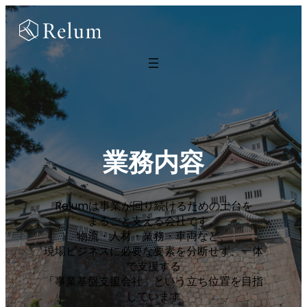
内
容
を
ス
キ
ッ
プ
業務内容
Relumは事業が回り続けるための土台を
まるごと支える会社です。
物流・人材・業務・車両など、
現場ビジネスに必要な要素を分断せず、一体
で支援する
「事業基盤支援会社」という立ち位置を目指
しています