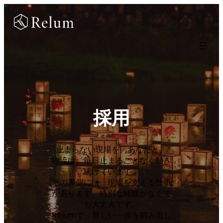
内
容
を
ス
キ
ッ
プ
採用
止まらない現場を、あなたと。
物流は、毎日止まることなく動き
続けています。
その裏側には、現場を支える仕事
があります。特別な経験がなくて
も大丈夫です。
Relumで、新しい一歩を踏み出し